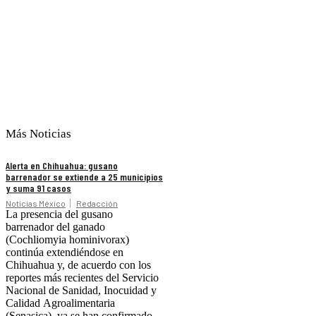
Más Noticias
Alerta en Chihuahua: gusano
barrenador se extiende a 25 municipios
y suma 91 casos
Noticias México
Redacción
La presencia del gusano
barrenador del ganado
(Cochliomyia hominivorax)
continúa extendiéndose en
Chihuahua y, de acuerdo con los
reportes más recientes del Servicio
Nacional de Sanidad, Inocuidad y
Calidad Agroalimentaria
(Senasica), ya se han confirmado