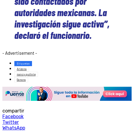
sido contactados por
autoridades mexicanas. La
investigación sigue activa”
,
declaró el funcionario.
- Advertisement -
Etiquetas
Arizona
nancy guthrie
Sonora
compartir
Facebook
Twitter
WhatsApp