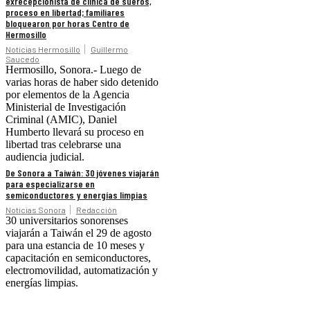
exrecepcionista de clínica de sueros,
proceso en libertad; familiares
bloquearon por horas Centro de
Hermosillo
Noticias Hermosillo
Guillermo
Saucedo
Hermosillo, Sonora.- Luego de
varias horas de haber sido detenido
por elementos de la Agencia
Ministerial de Investigación
Criminal (AMIC), Daniel
Humberto llevará su proceso en
libertad tras celebrarse una
audiencia judicial.
De Sonora a Taiwán: 30 jóvenes viajarán
para especializarse en
semiconductores y energías limpias
Noticias Sonora
Redacción
30 universitarios sonorenses
viajarán a Taiwán el 29 de agosto
para una estancia de 10 meses y
capacitación en semiconductores,
electromovilidad, automatización y
energías limpias.