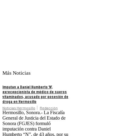
Más Noticias
Imputan a Daniel Humberto ‘N’,
exrecepcionista de médico de sueros
vitaminados, acusado por posesión de
droga en Hermosillo
Noticias Hermosillo
Redacción
Hermosillo, Sonora.- La Fiscalía
General de Justicia del Estado de
Sonora (FGJES) formuló
imputación contra Daniel
Humberto “N”, de 43 años, por su