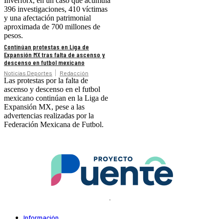
Inverforx, en un caso que acumula
396 investigaciones, 410 víctimas
y una afectación patrimonial
aproximada de 700 millones de
pesos.
Continúan protestas en Liga de
Expansión MX tras falta de ascenso y
descenso en futbol mexicano
Noticias Deportes
Redacción
Las protestas por la falta de
ascenso y descenso en el futbol
mexicano continúan en la Liga de
Expansión MX, pese a las
advertencias realizadas por la
Federación Mexicana de Futbol.
.
Información