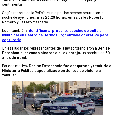
sentimental.
Según reporte de la Policía Municipal, los hechos ocurrieron la
noche de ayer lunes, a las
23:29 horas
, en las calles
Roberto
Romero y Lázaro Mercado
.
Leer también:
Identifican al presunto asesino de policía
municipal en Centro de Hermosillo; continúa operativo para
capturarlo
En ese lugar, los representantes de la ley sorprendieron a
Denise
Estephanie lanzando piedras a su ex pareja
, un hombre de
30
años de edad
.
Por ese motivo,
Denise Estephanie fue asegurada y remitida al
Ministerio Público especializado en delitos de violencia
familiar
.