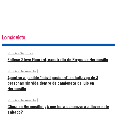
Lo más visto
Noticias Deportes
Fallece Steve Monreal, exestrella de Rayos de Hermosillo
Noticias Hermosillo
Apuntan a posible “móvil pasional” en hallazgo de 3
personas sin vida dentro de camioneta de lujo en
Hermosillo
Noticias Hermosillo
Clima en Hermosillo: ¿A qué hora comenzará a llover este
sábado?