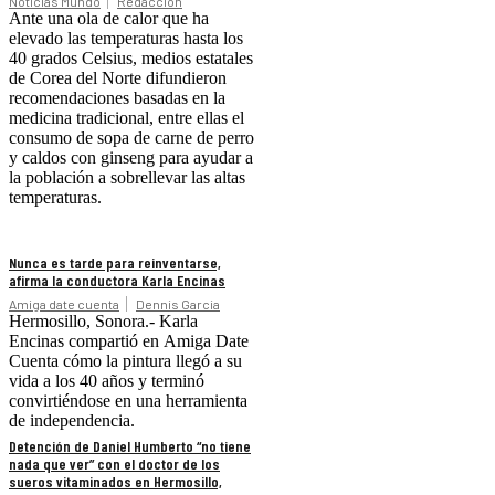
Noticias Mundo
Redacción
Ante una ola de calor que ha
elevado las temperaturas hasta los
40 grados Celsius, medios estatales
de Corea del Norte difundieron
recomendaciones basadas en la
medicina tradicional, entre ellas el
consumo de sopa de carne de perro
y caldos con ginseng para ayudar a
la población a sobrellevar las altas
temperaturas.
Nunca es tarde para reinventarse,
afirma la conductora Karla Encinas
Amiga date cuenta
Dennis Garcia
Hermosillo, Sonora.- Karla
Encinas compartió en Amiga Date
Cuenta cómo la pintura llegó a su
vida a los 40 años y terminó
convirtiéndose en una herramienta
de independencia.
Detención de Daniel Humberto “no tiene
nada que ver” con el doctor de los
sueros vitaminados en Hermosillo,