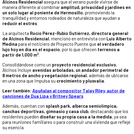
Alcinos Residencial
asegura que el verano puede vivirse de
manera diferente al combinar
amplitud, privacidad y jardines en
un solo lugar al poniente de Hermosillo
, promoviendo la
tranquilidad y entornos rodeados de naturaleza que ayudan a
reducir el estrés
.
La arquitecta
Rocío Pérez-Rubio Gutiérrez, directora general
de Alcinos Residencial
, mencionó en entrevista con
Luis Alberto
Medina
para el noticiero de Proyecto Puente que
el verdadero
lujo hoy en día es el espacio
, por lo que ofrecen
terrenos a
partir de 1,000 m²
.
Consolidándose como un
proyecto residencial exclusivo
,
Alcinos incluye
avenidas arboladas, un andador perimetral de
8 metros de ancho y vegetación regional
, además de ubicarse
en una zona que impulsa su
crecimiento y plusvalía
.
Leer también:
Apuñalan al compositor Talay Riley, autor de
canciones de Dua Lipa y Britney Spears
Además, cuentan con
splash park, alberca semiolímpica,
canchas deportivas, gimnasio y casa club
, destacando que los
residentes pueden
diseñar su propia casa a la medida
, ya sea
para reuniones familiares o para construir una vivienda que refleje
su esencia.