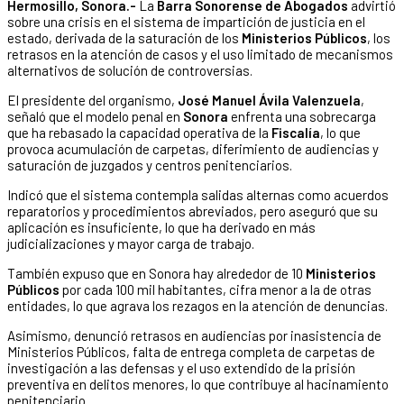
Hermosillo, Sonora.-
La
Barra Sonorense de Abogados
advirtió
sobre una crisis en el sistema de impartición de justicia en el
estado, derivada de la saturación de los
Ministerios Públicos
, los
retrasos en la atención de casos y el uso limitado de mecanismos
alternativos de solución de controversias.
El presidente del organismo,
José Manuel Ávila Valenzuela
,
señaló que el modelo penal en
Sonora
enfrenta una sobrecarga
que ha rebasado la capacidad operativa de la
Fiscalía
, lo que
provoca acumulación de carpetas, diferimiento de audiencias y
saturación de juzgados y centros penitenciarios.
Indicó que el sistema contempla salidas alternas como acuerdos
reparatorios y procedimientos abreviados, pero aseguró que su
aplicación es insuficiente, lo que ha derivado en más
judicializaciones y mayor carga de trabajo.
También expuso que en Sonora hay alrededor de 10
Ministerios
Públicos
por cada 100 mil habitantes, cifra menor a la de otras
entidades, lo que agrava los rezagos en la atención de denuncias.
Asimismo, denunció retrasos en audiencias por inasistencia de
Ministerios Públicos, falta de entrega completa de carpetas de
investigación a las defensas y el uso extendido de la prisión
preventiva en delitos menores, lo que contribuye al hacinamiento
penitenciario.