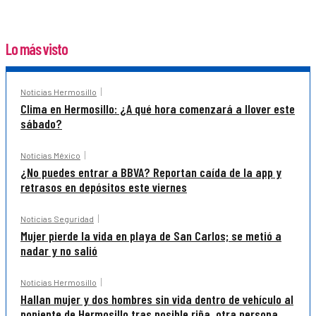
Lo más visto
Noticias Hermosillo
Clima en Hermosillo: ¿A qué hora comenzará a llover este
sábado?
Noticias México
¿No puedes entrar a BBVA? Reportan caída de la app y
retrasos en depósitos este viernes
Noticias Seguridad
Mujer pierde la vida en playa de San Carlos; se metió a
nadar y no salió
Noticias Hermosillo
Hallan mujer y dos hombres sin vida dentro de vehículo al
poniente de Hermosillo tras posible riña, otra persona