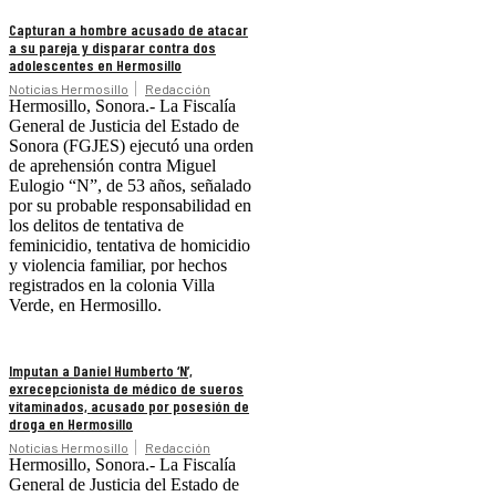
Capturan a hombre acusado de atacar
a su pareja y disparar contra dos
adolescentes en Hermosillo
Noticias Hermosillo
Redacción
Hermosillo, Sonora.- La Fiscalía
General de Justicia del Estado de
Sonora (FGJES) ejecutó una orden
de aprehensión contra Miguel
Eulogio “N”, de 53 años, señalado
por su probable responsabilidad en
los delitos de tentativa de
feminicidio, tentativa de homicidio
y violencia familiar, por hechos
registrados en la colonia Villa
Verde, en Hermosillo.
Imputan a Daniel Humberto ‘N’,
exrecepcionista de médico de sueros
vitaminados, acusado por posesión de
droga en Hermosillo
Noticias Hermosillo
Redacción
Hermosillo, Sonora.- La Fiscalía
General de Justicia del Estado de