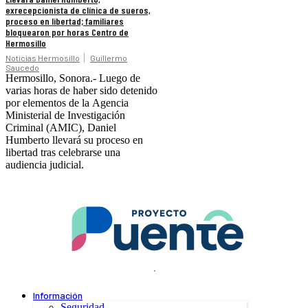
exrecepcionista de clínica de sueros,
proceso en libertad; familiares
bloquearon por horas Centro de
Hermosillo
Noticias Hermosillo
Guillermo
Saucedo
Hermosillo, Sonora.- Luego de
varias horas de haber sido detenido
por elementos de la Agencia
Ministerial de Investigación
Criminal (AMIC), Daniel
Humberto llevará su proceso en
libertad tras celebrarse una
audiencia judicial.
.
Información
Seguridad