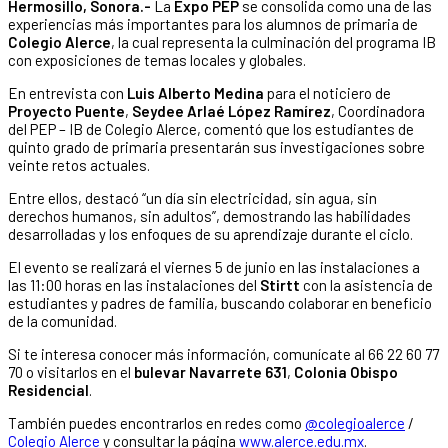
Hermosillo, Sonora.-
La
Expo PEP
se consolida como una de las
experiencias más importantes para los alumnos de primaria de
Colegio Alerce
, la cual representa la culminación del programa IB
con exposiciones de temas locales y globales.
En entrevista con
Luis Alberto Medina
para el noticiero de
Proyecto Puente
,
Seydee Arlaé López Ramírez
, Coordinadora
del PEP – IB de Colegio Alerce, comentó que los estudiantes de
quinto grado de primaria presentarán sus investigaciones sobre
veinte retos actuales.
Entre ellos, destacó “un día sin electricidad, sin agua, sin
derechos humanos, sin adultos”, demostrando las habilidades
desarrolladas y los enfoques de su aprendizaje durante el ciclo.
El evento se realizará el viernes 5 de junio en las instalaciones a
las 11:00 horas en las instalaciones del
Stirtt
con la asistencia de
estudiantes y padres de familia, buscando colaborar en beneficio
de la comunidad.
Si te interesa conocer más información, comunícate al 66 22 60 77
70 o visitarlos en el
bulevar Navarrete 631
,
Colonia Obispo
Residencial
.
También puedes encontrarlos en redes como
@colegioalerce
/
Colegio Alerce
y consultar la página
www.alerce.edu.mx
.