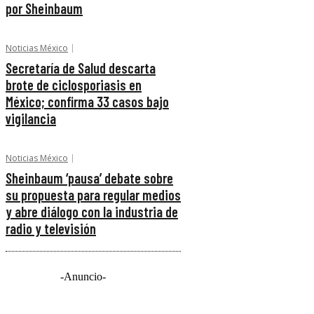
por Sheinbaum
Noticias México
Secretaría de Salud descarta
brote de ciclosporiasis en
México; confirma 33 casos bajo
vigilancia
Noticias México
Sheinbaum ‘pausa’ debate sobre
su propuesta para regular medios
y abre diálogo con la industria de
radio y televisión
-Anuncio-