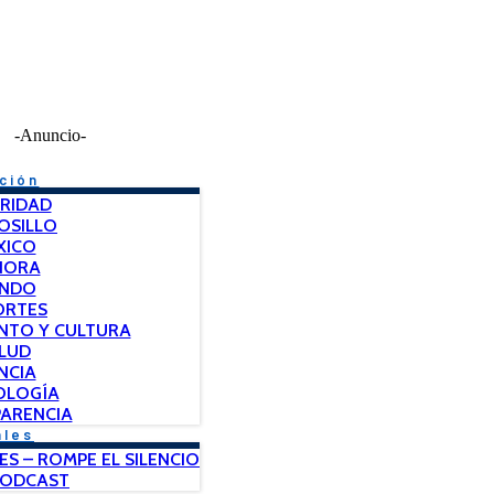
-Anuncio-
ción
RIDAD
OSILLO
XICO
NORA
NDO
ORTES
NTO Y CULTURA
LUD
NCIA
OLOGÍA
ARENCIA
ales
ES – ROMPE EL SILENCIO
PODCAST