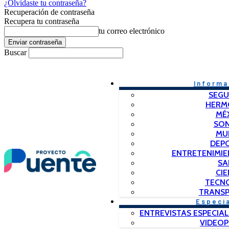
¿Olvidaste tu contraseña?
Recuperación de contraseña
Recupera tu contraseña
tu correo electrónico
Buscar
Informa
SEGU
HERM
MÉ
SO
MU
DEP
ENTRETENIMIE
SA
CIE
TECN
TRANSP
Especi
ENTREVISTAS ESPECIAL
VIDEO