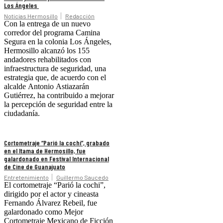
Los Ángeles
Noticias Hermosillo
Redacción
Con la entrega de un nuevo
corredor del programa Camina
Segura en la colonia Los Ángeles,
Hermosillo alcanzó los 155
andadores rehabilitados con
infraestructura de seguridad, una
estrategia que, de acuerdo con el
alcalde Antonio Astiazarán
Gutiérrez, ha contribuido a mejorar
la percepción de seguridad entre la
ciudadanía.
Cortometraje “Parió la cochi”, grabado
en el Itama de Hermosillo, fue
galardonado en Festival Internacional
de Cine de Guanajuato
Entretenimiento
Guillermo Saucedo
El cortometraje “Parió la cochi”,
dirigido por el actor y cineasta
Fernando Álvarez Rebeil, fue
galardonado como Mejor
Cortometraje Mexicano de Ficción