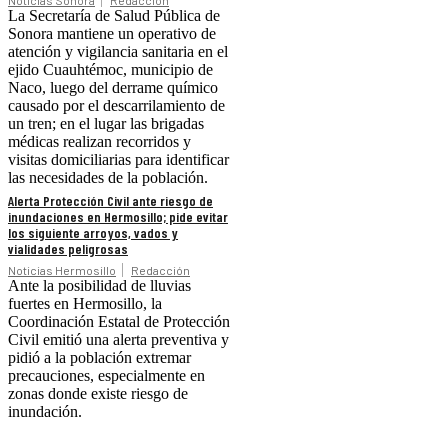
Noticias Sonora
Redacción
La Secretaría de Salud Pública de
Sonora mantiene un operativo de
atención y vigilancia sanitaria en el
ejido Cuauhtémoc, municipio de
Naco, luego del derrame químico
causado por el descarrilamiento de
un tren; en el lugar las brigadas
médicas realizan recorridos y
visitas domiciliarias para identificar
las necesidades de la población.
Alerta Protección Civil ante riesgo de
inundaciones en Hermosillo; pide evitar
los siguiente arroyos, vados y
vialidades peligrosas
Noticias Hermosillo
Redacción
Ante la posibilidad de lluvias
fuertes en Hermosillo, la
Coordinación Estatal de Protección
Civil emitió una alerta preventiva y
pidió a la población extremar
precauciones, especialmente en
zonas donde existe riesgo de
inundación.