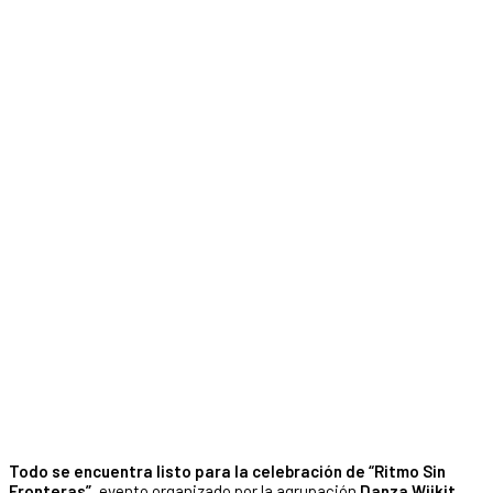
Todo se encuentra listo para la celebración de “Ritmo Sin
Fronteras”
, evento organizado por la agrupación
Danza Wiikit
,