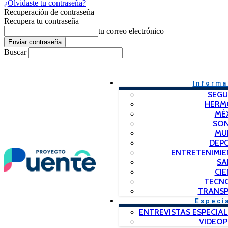
¿Olvidaste tu contraseña?
Recuperación de contraseña
Recupera tu contraseña
tu correo electrónico
Buscar
Informa
SEGU
HERM
MÉ
SO
MU
DEP
ENTRETENIMIE
SA
CIE
TECN
TRANSP
Especi
ENTREVISTAS ESPECIAL
VIDEO