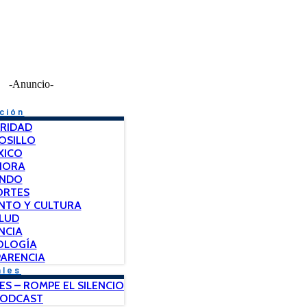
-Anuncio-
ción
RIDAD
OSILLO
XICO
NORA
NDO
ORTES
NTO Y CULTURA
LUD
NCIA
OLOGÍA
ARENCIA
ales
ES – ROMPE EL SILENCIO
PODCAST