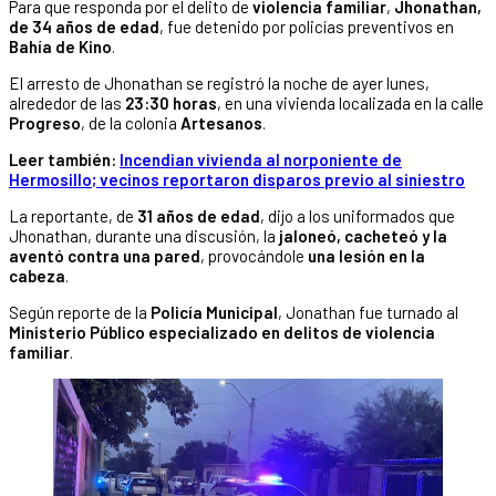
Para que responda por el delito de
violencia familiar
,
Jhonathan,
de 34 años de edad
, fue detenido por policías preventivos en
Bahía de Kino
.
El arresto de Jhonathan se registró la noche de ayer lunes,
alrededor de las
23:30 horas
, en una vivienda localizada en la calle
Progreso
, de la colonia
Artesanos
.
Leer también:
Incendian vivienda al norponiente de
Hermosillo; vecinos reportaron disparos previo al siniestro
La reportante, de
31 años de edad
, dijo a los uniformados que
Jhonathan, durante una discusión, la
jaloneó, cacheteó y la
aventó contra una pared
, provocándole
una lesión en la
cabeza
.
Según reporte de la
Policía Municipal
, Jonathan fue turnado al
Ministerio Público especializado en delitos de violencia
familiar
.