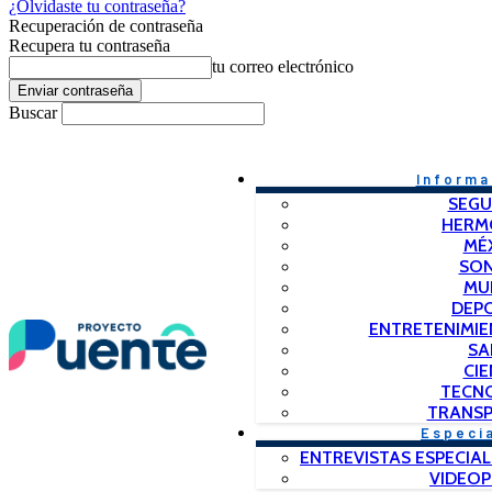
¿Olvidaste tu contraseña?
Recuperación de contraseña
Recupera tu contraseña
tu correo electrónico
Buscar
Informa
SEGU
HERM
MÉ
SO
MU
DEP
ENTRETENIMIE
SA
CIE
TECN
TRANSP
Especi
ENTREVISTAS ESPECIAL
VIDEO