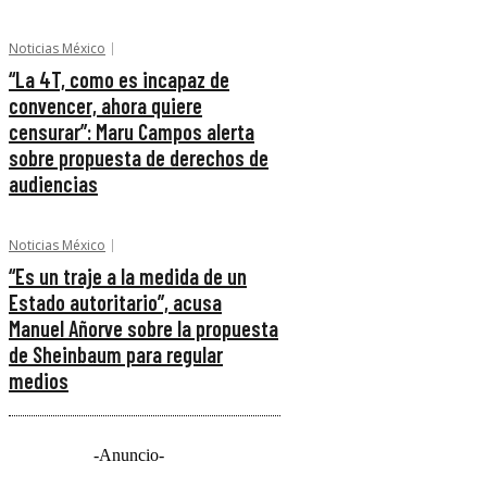
Noticias México
“La 4T, como es incapaz de
convencer, ahora quiere
censurar”: Maru Campos alerta
sobre propuesta de derechos de
audiencias
Noticias México
“Es un traje a la medida de un
Estado autoritario”, acusa
Manuel Añorve sobre la propuesta
de Sheinbaum para regular
medios
-Anuncio-