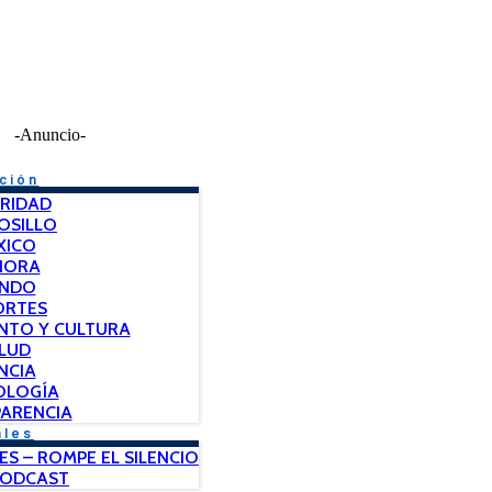
-Anuncio-
ción
RIDAD
OSILLO
XICO
NORA
NDO
ORTES
NTO Y CULTURA
LUD
NCIA
OLOGÍA
ARENCIA
ales
ES – ROMPE EL SILENCIO
PODCAST