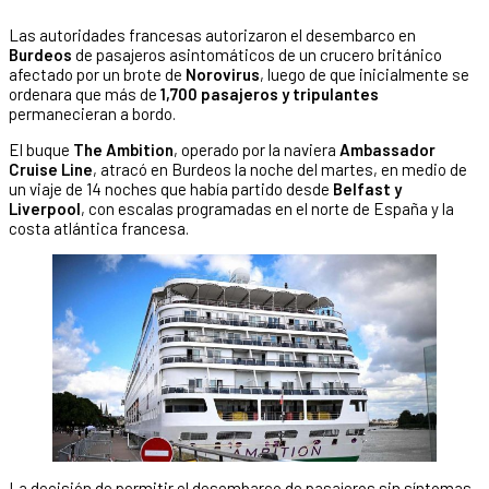
Las autoridades francesas autorizaron el desembarco en
Burdeos
de pasajeros asintomáticos de un crucero británico
afectado por un brote de
Norovirus
, luego de que inicialmente se
ordenara que más de
1,700 pasajeros y tripulantes
permanecieran a bordo.
El buque
The Ambition
, operado por la naviera
Ambassador
Cruise Line
, atracó en Burdeos la noche del martes, en medio de
un viaje de 14 noches que había partido desde
Belfast y
Liverpool
, con escalas programadas en el norte de España y la
costa atlántica francesa.
La decisión de permitir el desembarco de pasajeros sin síntomas