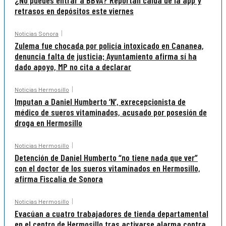
¿No puedes entrar a BBVA? Reportan caída de la app y
retrasos en depósitos este viernes
Noticias Sonora
Zulema fue chocada por policía intoxicado en Cananea,
denuncia falta de justicia; Ayuntamiento afirma sí ha
dado apoyo, MP no cita a declarar
Noticias Hermosillo
Imputan a Daniel Humberto ‘N’, exrecepcionista de
médico de sueros vitaminados, acusado por posesión de
droga en Hermosillo
Noticias Hermosillo
Detención de Daniel Humberto “no tiene nada que ver”
con el doctor de los sueros vitaminados en Hermosillo,
afirma Fiscalía de Sonora
Noticias Hermosillo
Evacúan a cuatro trabajadores de tienda departamental
en el centro de Hermosillo tras activarse alarma contra