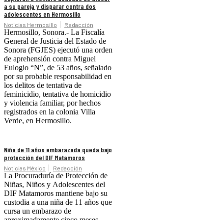
a su pareja y disparar contra dos
adolescentes en Hermosillo
Noticias Hermosillo
Redacción
Hermosillo, Sonora.- La Fiscalía
General de Justicia del Estado de
Sonora (FGJES) ejecutó una orden
de aprehensión contra Miguel
Eulogio “N”, de 53 años, señalado
por su probable responsabilidad en
los delitos de tentativa de
feminicidio, tentativa de homicidio
y violencia familiar, por hechos
registrados en la colonia Villa
Verde, en Hermosillo.
Niña de 11 años embarazada queda bajo
protección del DIF Matamoros
Noticias México
Redacción
La Procuraduría de Protección de
Niñas, Niños y Adolescentes del
DIF Matamoros mantiene bajo su
custodia a una niña de 11 años que
cursa un embarazo de
aproximadamente cinco meses,