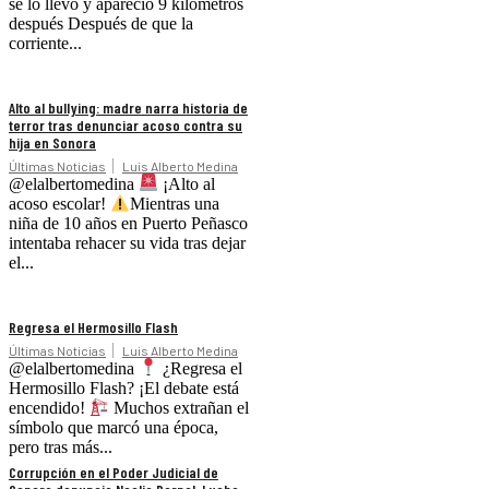
se lo llevó y apareció 9 kilómetros
después Después de que la
corriente...
Alto al bullying: madre narra historia de
terror tras denunciar acoso contra su
hija en Sonora
Últimas Noticias
Luis Alberto Medina
@elalbertomedina
¡Alto al
acoso escolar!
Mientras una
niña de 10 años en Puerto Peñasco
intentaba rehacer su vida tras dejar
el...
Regresa el Hermosillo Flash
Últimas Noticias
Luis Alberto Medina
@elalbertomedina
¿Regresa el
Hermosillo Flash? ¡El debate está
encendido!
Muchos extrañan el
símbolo que marcó una época,
pero tras más...
Corrupción en el Poder Judicial de