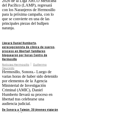
2026 de la Liga ARCO Mexicana
del Pacífico (LAMP), regresará
con los Naranjeros de Hermosillo
para la próxima campaña, con lo
que se convierte en una de las
principales piezas del bullpen
naranja.
Llevará Daniel Humberto,
exrecepcionista de clínica de sueros,
proceso en libertad; familiares
bloquearon por horas Centro de
Hermosillo
Noticias Hermosillo
Guillermo
Saucedo
Hermosillo, Sonora.- Luego de
varias horas de haber sido detenido
por elementos de la Agencia
Ministerial de Investigación
Criminal (AMIC), Daniel
Humberto llevará su proceso en
libertad tras celebrarse una
audiencia judicial.
De Sonora a Taiwán: 30 jóvenes viajarán