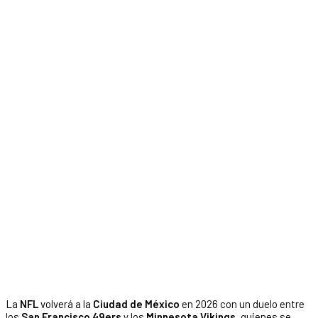
La
NFL
volverá a la
Ciudad de México
en 2026 con un duelo entre
los
San Francisco 49ers
y los
Minnesota Vikings
, quienes se