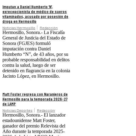
Imputan a Daniel Humberto ‘N’,
exrecepcionista de médico de sueros
vitaminados, acusado por posesión de
droga en Hermosillo
Noticias Hermosillo
Redacción
Hermosillo, Sonora.- La Fiscalía
General de Justicia del Estado de
Sonora (FGJES) formuló
imputación contra Daniel
Humberto “N”, de 43 años, por su
probable responsabilidad en delitos
contra la salud, luego de ser
detenido en flagrancia en la colonia
Jacinto López, en Hermosillo.
Matt Foster regresa con Naranjeros de
Hermosillo para la temporada 2026-27
de LAMP
Noticias Deportes
Redacción
Hermosillo, Sonora.- El lanzador
estadounidense Matt Foster,
ganador del premio Relevista del
Año durante la temporada 2025-