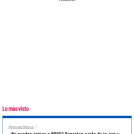
Lo más visto
Noticias México
¿No puedes entrar a BBVA? Reportan caída de la app y