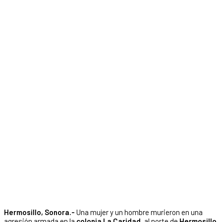
Hermosillo, Sonora.-
Una mujer y un hombre murieron en una
agresión armada en la
colonia La Caridad
, al norte de
Hermosillo
.