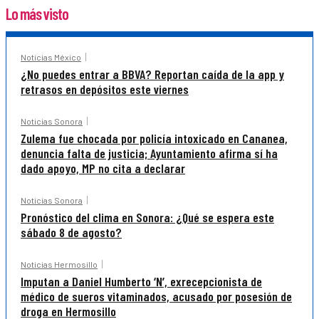
Lo más visto
Noticias México
¿No puedes entrar a BBVA? Reportan caída de la app y
retrasos en depósitos este viernes
Noticias Sonora
Zulema fue chocada por policía intoxicado en Cananea,
denuncia falta de justicia; Ayuntamiento afirma sí ha
dado apoyo, MP no cita a declarar
Noticias Sonora
Pronóstico del clima en Sonora: ¿Qué se espera este
sábado 8 de agosto?
Noticias Hermosillo
Imputan a Daniel Humberto ‘N’, exrecepcionista de
médico de sueros vitaminados, acusado por posesión de
droga en Hermosillo