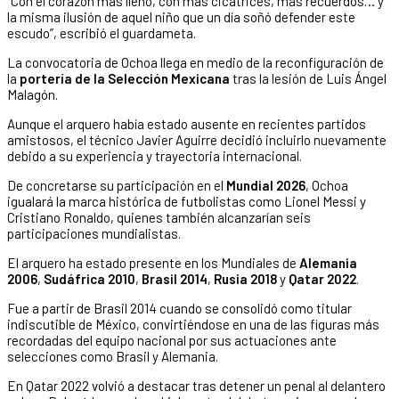
“Con el corazón más lleno, con más cicatrices, más recuerdos… y
la misma ilusión de aquel niño que un día soñó defender este
escudo”, escribió el guardameta.
La convocatoria de Ochoa llega en medio de la reconfiguración de
la
portería de la Selección Mexicana
tras la lesión de Luis Ángel
Malagón.
Aunque el arquero había estado ausente en recientes partidos
amistosos, el técnico Javier Aguirre decidió incluirlo nuevamente
debido a su experiencia y trayectoria internacional.
De concretarse su participación en el
Mundial 2026
, Ochoa
igualará la marca histórica de futbolistas como Lionel Messi y
Cristiano Ronaldo, quienes también alcanzarían seis
participaciones mundialistas.
El arquero ha estado presente en los Mundiales de
Alemania
2006
,
Sudáfrica 2010
,
Brasil 2014
,
Rusia 2018
y
Qatar 2022
.
Fue a partir de Brasil 2014 cuando se consolidó como titular
indiscutible de México, convirtiéndose en una de las figuras más
recordadas del equipo nacional por sus actuaciones ante
selecciones como Brasil y Alemania.
En Qatar 2022 volvió a destacar tras detener un penal al delantero