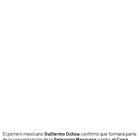
El portero mexicano
Guillermo Ochoa
confirmó que formará parte
de la concentración de la
Selección Mexicana
rumbo
al Copa