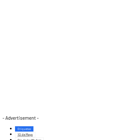
- Advertisement -
Etiquetas
10 de Mayo
Día de las Madres