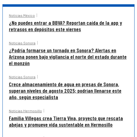
Noticias México
¿No puedes entrar a BBVA? Reportan caída de la app y
retrasos en depósitos este viernes
Noticias Sonora
¿Podría formarse un tornado en Sonora? Alertas en
Arizona ponen bajo vigilancia el norte del estado durante
el monzón
Noticias Sonora
Crece almacenamiento de agua en presas de Sonora,
superan niveles de agosto 2025; podrían llenarse este
año, según especialista
Noticias Hermosillo
Familia Villegas crea Tierra Viva, proyecto que rescata
abejas y promueve vida sustentable en Hermosillo