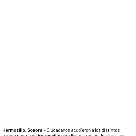
Hermosillo, Sonora.-
Ciudadanos acudieron a los distintos
campo santos de
Hermosillo
para llevar arreglos florales a sus