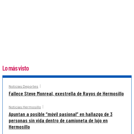
Lo más visto
Noticias Deportes
Fallece Steve Monreal, exestrella de Rayos de Hermosillo
Noticias Hermosillo
Apuntan a posible “móvil pasional” en hallazgo de 3
personas sin vida dentro de camioneta de lujo en
Hermosillo