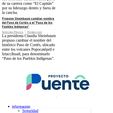
de su carrera como “El Capitán”
por su liderazgo dentro y fuera de
la cancha.
Propone Sheinbaum cambiar nombre
del Paso de Cortés a el “Paso de los
Pueblos Indígenas”
Noticias México
Redacción
La presidenta Claudia Sheinbaum
propuso cambiar el nombre del
histórico Paso de Cortés, ubicado
entre los volcanes Popocatépetl e
Iztaccíhuatl, para denominarlo
“Paso de los Pueblos Indígenas”.
.
Información
Seguridad