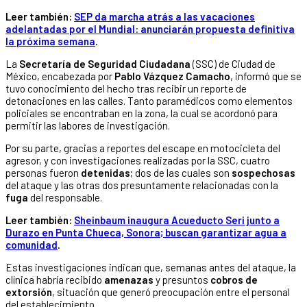
Leer también:
SEP da marcha atrás a las vacaciones
adelantadas por el Mundial: anunciarán propuesta definitiva
la próxima semana
.
La
Secretaría de Seguridad Ciudadana
(SSC) de Ciudad de
México, encabezada por
Pablo Vázquez Camacho
, informó que se
tuvo conocimiento del hecho tras recibir un reporte de
detonaciones en las calles. Tanto paramédicos como elementos
policiales se encontraban en la zona, la cual se acordonó para
permitir las labores de investigación.
Por su parte, gracias a reportes del escape en motocicleta del
agresor, y con investigaciones realizadas por la SSC, cuatro
personas fueron
detenidas
; dos de las cuales son
sospechosas
del ataque y las otras dos presuntamente relacionadas con la
fuga
del responsable.
Leer también:
Sheinbaum inaugura Acueducto Seri junto a
Durazo en Punta Chueca, Sonora; buscan garantizar agua a
comunidad
.
Estas investigaciones indican que, semanas antes del ataque, la
clínica habría recibido
amenazas
y presuntos
cobros de
extorsión
, situación que generó preocupación entre el personal
del establecimiento.