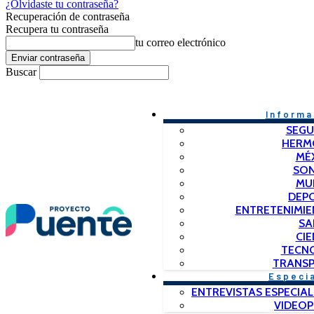
¿Olvidaste tu contraseña?
Recuperación de contraseña
Recupera tu contraseña
tu correo electrónico
Buscar
Informa
SEGU
HERM
MÉ
SO
MU
DEP
ENTRETENIMIE
SA
CIE
TECN
TRANSP
Especi
ENTREVISTAS ESPECIAL
VIDEO