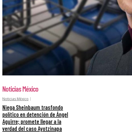
Noticias México
Noticias México
Niega Sheinbaum trasfondo
político en detención de Ángel
Aguirre; promete llegar a la
verdad del caso Ayotzinapa