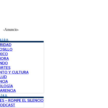
-Anuncio-
ción
RIDAD
OSILLO
XICO
NORA
NDO
ORTES
NTO Y CULTURA
LUD
NCIA
OLOGÍA
ARENCIA
ales
ES – ROMPE EL SILENCIO
PODCAST