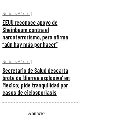
Noticias México
EEUU reconoce apoyo de
Sheinbaum contra el
narcoterrorismo, pero afirma
“aún hay más por hacer”
Noticias México
Secretario de Salud descarta
brote de ‘diarrea explosiva’ en
México; pide tranquilidad por
casos de ciclosporiasis
-Anuncio-