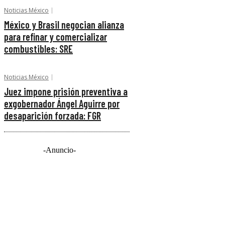
Noticias México
México y Brasil negocian alianza
para refinar y comercializar
combustibles: SRE
Noticias México
Juez impone prisión preventiva a
exgobernador Ángel Aguirre por
desaparición forzada: FGR
-Anuncio-