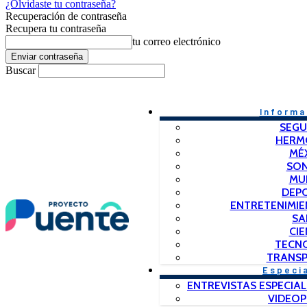
¿Olvidaste tu contraseña?
Recuperación de contraseña
Recupera tu contraseña
tu correo electrónico
Buscar
Informa
SEGU
HERM
MÉ
SO
MU
DEP
ENTRETENIMIE
SA
CIE
TECN
TRANSP
Especi
ENTREVISTAS ESPECIAL
VIDEO