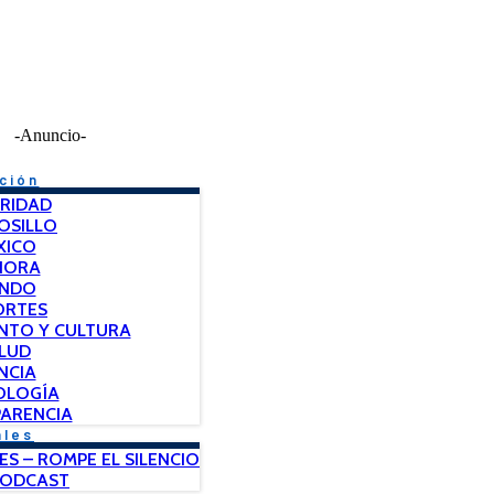
-Anuncio-
ción
RIDAD
OSILLO
XICO
NORA
NDO
ORTES
NTO Y CULTURA
LUD
NCIA
OLOGÍA
ARENCIA
ales
ES – ROMPE EL SILENCIO
PODCAST