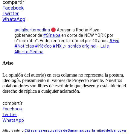
compartir
Facebook
Twitter
WhatsApp
@elalbertomedina
Acusan a Rocha Moya
gobernador de
#Sinaloa
en corte de NEW YORK por
n*rcotráfic*. Podría enfrentar cárcel por 40 años.
#Fyp
#Noticias
#México
#MX
♬ sonido original – Luis
Alberto Medina
Aviso
La opinión del autor(a) en esta columna no representa la postura,
ideología, pensamiento ni valores de Proyecto Puente. Nuestros
colaboradores son libres de escribir lo que deseen y está abierto el
derecho de réplica a cualquier aclaración.
compartir
Facebook
Twitter
WhatsApp
Artículo anterior
Citi avanza en su salida de Banamex: casi la mitad del banco ya