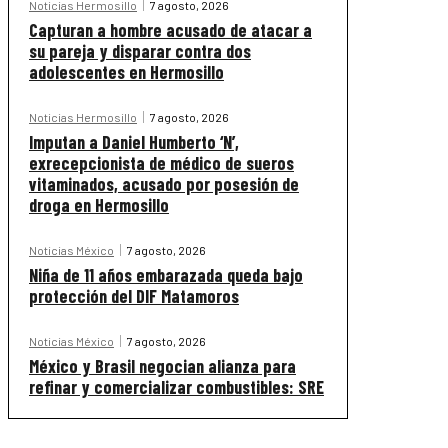
Noticias Hermosillo
7 agosto, 2026
Capturan a hombre acusado de atacar a
su pareja y disparar contra dos
adolescentes en Hermosillo
Noticias Hermosillo
7 agosto, 2026
Imputan a Daniel Humberto ‘N’,
exrecepcionista de médico de sueros
vitaminados, acusado por posesión de
droga en Hermosillo
Noticias México
7 agosto, 2026
Niña de 11 años embarazada queda bajo
protección del DIF Matamoros
Noticias México
7 agosto, 2026
México y Brasil negocian alianza para
refinar y comercializar combustibles: SRE