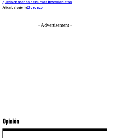
quedó en manos de nuevos inversionistas
Artículo siguiente
El dedazo
- Advertisement -
Opinión