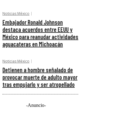
Noticias México
Embajador Ronald Johnson
destaca acuerdos entre EEUU y
México para reanudar actividades
aguacateras en Michoacán
Noticias México
Detienen a hombre señalado de
provocar muerte de adulto mayor
tras empujarlo y ser atropellado
-Anuncio-