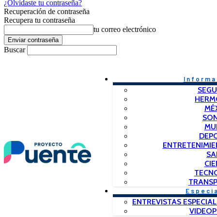
¿Olvidaste tu contraseña?
Recuperación de contraseña
Recupera tu contraseña
tu correo electrónico
Buscar
Informa
SEGU
HERM
MÉ
SO
MU
DEP
ENTRETENIMIE
SA
CIE
TECN
TRANSP
Especi
ENTREVISTAS ESPECIAL
VIDEO