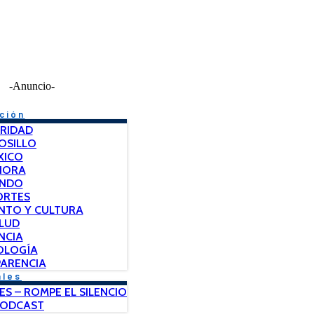
-Anuncio-
ción
RIDAD
OSILLO
XICO
NORA
NDO
ORTES
NTO Y CULTURA
LUD
NCIA
OLOGÍA
ARENCIA
ales
ES – ROMPE EL SILENCIO
PODCAST