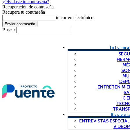
¿Olvidaste tu contraseña?
Recuperación de contraseña
Recupera tu contraseña
tu correo electrónico
Buscar
Informa
SEGU
HERM
MÉ
SO
MU
DEP
ENTRETENIMIE
SA
CIE
TECN
TRANSP
Especi
ENTREVISTAS ESPECIAL
VIDEO