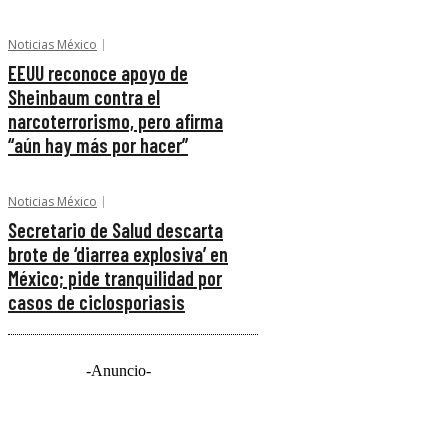
Noticias México
EEUU reconoce apoyo de
Sheinbaum contra el
narcoterrorismo, pero afirma
“aún hay más por hacer”
Noticias México
Secretario de Salud descarta
brote de ‘diarrea explosiva’ en
México; pide tranquilidad por
casos de ciclosporiasis
-Anuncio-