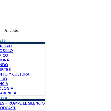
-Anuncio-
ción
RIDAD
OSILLO
XICO
NORA
NDO
ORTES
NTO Y CULTURA
LUD
NCIA
OLOGÍA
ARENCIA
ales
ES – ROMPE EL SILENCIO
PODCAST