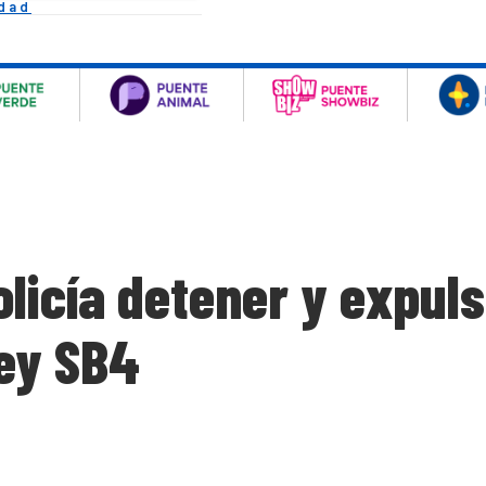
idad
olicía detener y expul
ley SB4