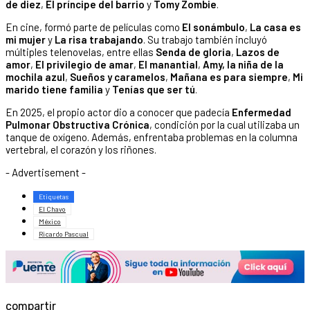
de diez
,
El príncipe del barrio
y
Tomy Zombie
.
En cine, formó parte de películas como
El sonámbulo
,
La casa es
mi mujer
y
La risa trabajando
. Su trabajo también incluyó
múltiples telenovelas, entre ellas
Senda de gloria
,
Lazos de
amor
,
El privilegio de amar
,
El manantial
,
Amy, la niña de la
mochila azul
,
Sueños y caramelos
,
Mañana es para siempre
,
Mi
marido tiene familia
y
Tenías que ser tú
.
En 2025, el propio actor dio a conocer que padecía
Enfermedad
Pulmonar Obstructiva Crónica
, condición por la cual utilizaba un
tanque de oxígeno. Además, enfrentaba problemas en la columna
vertebral, el corazón y los riñones.
- Advertisement -
Etiquetas
El Chavo
México
Ricardo Pascual
compartir