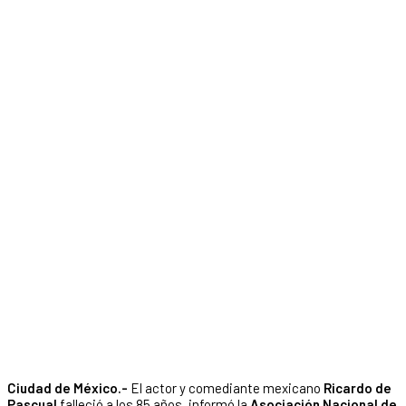
Ciudad de México.-
El actor y comediante mexicano
Ricardo de
Pascual
falleció a los 85 años, informó la
Asociación Nacional de