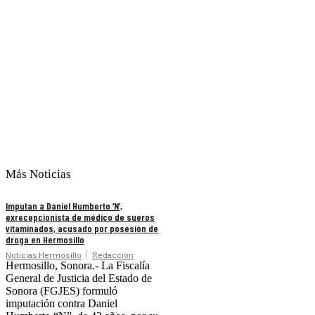
Más Noticias
Imputan a Daniel Humberto ‘N’,
exrecepcionista de médico de sueros
vitaminados, acusado por posesión de
droga en Hermosillo
Noticias Hermosillo
Redacción
Hermosillo, Sonora.- La Fiscalía
General de Justicia del Estado de
Sonora (FGJES) formuló
imputación contra Daniel