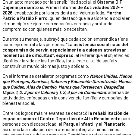
En un acto marcado por la sensibilidad social, el
Sistema DIF
Cajeme presentó su Primer Informe de Actividades 2024–
2026
, encabezado por la presidenta del Voluntariado,
Martha
Patricia Patiño Fierro
, quien destacó que la asistencia social en
el municipio se ejerce con vocación, cercanía y profundo
compromiso con quienes más lo necesitan.
Durante su mensaje, subrayó que cada acción emprendida tiene
como eje central a las personas.
“La asistencia social nace del
compromiso de servir, especialmente a quienes atraviesan
momentos de dificultad”, expresó
, al reiterar que el objetivo es
dignificar la vida de las familias, fortalecer el tejido social y
construir un municipio más justo y solidario.
En el informe se detallaron programas como
Manos Unidas
,
Manos
que Protegen
,
Sonrisas, Sabores y Educación Garantizada
,
Manos
que Cuidan
,
Alas de Cambio
,
Manos que Fortalecen
,
Despedida
Digna
,
1, 2, 3 por mi Colonia
y
1, 2, 3 por mi Comunidad
, además de
actividades enfocadas en la convivencia familiar y campañas de
bienestar social.
Entre los logros más relevantes se destacó
la rehabilitación de
espacios como el Centro Deportivo de Alto Rendimiento
para
personas con discapacidad,
el Parque Infantil y el Planetario
,
así como la ampliación de la atención integral a niñas, niños,
adolescentes y adultos mayores. También se reforzaron acciones