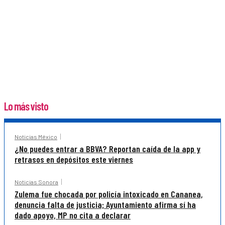
Lo más visto
Noticias México
¿No puedes entrar a BBVA? Reportan caída de la app y
retrasos en depósitos este viernes
Noticias Sonora
Zulema fue chocada por policía intoxicado en Cananea,
denuncia falta de justicia; Ayuntamiento afirma sí ha
dado apoyo, MP no cita a declarar