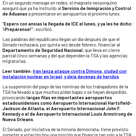
En un segundo mensaje en redes, el magnate neoyorquino
aseguró que ya ha instruido al
Servicio de Inmigración y Control
de Aduanas
a presentarse en aeropuertos el próximo lunes.
“
Espero con ansias la llegada de ICE el lunes, y ya les he dicho:
‘¡Prepárense!’
”, escribió.
Las palabras del republicano llegan un día después de que el
Senado rechazara, por quinta vez desde febrero, financiar al
Departamento de Seguridad Nacional
, que lleva en cierre
parcial cinco semanas y del que dependen la TSA y las agencias
migratorias.
Leer también:
Irán lanza ataque contra Dimona, ciudad con
instalación nuclear en Israel, y deja decenas de heridos
La suspensión del pago de las nóminas de los trabajadores de la
TSA ha llevado a que muchos pidan bajas o se hayan despedido,
provocando
largas filas en importantes aeropuertos
estadounidenses como Aeropuerto Internacional Hartsfield-
Jackson de Atlanta, el Aeropuerto Internacional John F.
Kennedy o el de Aeropuerto Internacional Louis Armstrong de
Nueva Orleans
.
El Senado, por iniciativa de la minoría demócrata, tiene previsto
someter a votación hoy una moción que financie tan solo a la TSA