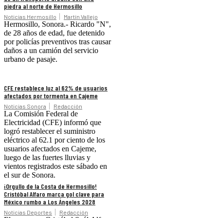
piedra al norte de Hermosillo
Noticias Hermosillo
Martín Vallejo
Hermosillo, Sonora.- Ricardo "N",
de 28 años de edad, fue detenido
por policías preventivos tras causar
daños a un camión del servicio
urbano de pasaje.
CFE restablece luz al 62% de usuarios
afectados por tormenta en Cajeme
Noticias Sonora
Redacción
La Comisión Federal de
Electricidad (CFE) informó que
logró restablecer el suministro
eléctrico al 62.1 por ciento de los
usuarios afectados en Cajeme,
luego de las fuertes lluvias y
vientos registrados este sábado en
el sur de Sonora.
¡Orgullo de la Costa de Hermosillo!
Cristóbal Alfaro marca gol clave para
México rumbo a Los Ángeles 2028
Noticias Deportes
Redacción