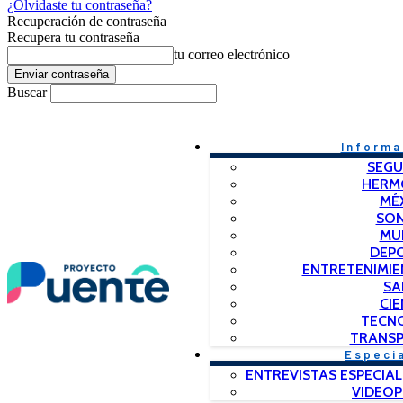
¿Olvidaste tu contraseña?
Recuperación de contraseña
Recupera tu contraseña
tu correo electrónico
Buscar
Informa
SEGU
HERM
MÉ
SO
MU
DEP
ENTRETENIMIE
SA
CIE
TECN
TRANSP
Especi
ENTREVISTAS ESPECIAL
VIDEO