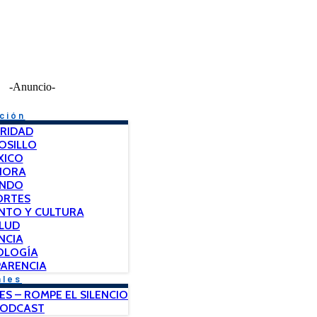
-Anuncio-
ción
RIDAD
OSILLO
XICO
NORA
NDO
ORTES
NTO Y CULTURA
LUD
NCIA
OLOGÍA
ARENCIA
ales
ES – ROMPE EL SILENCIO
PODCAST