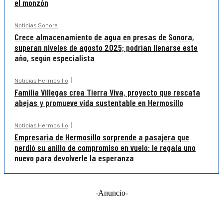
el monzón
Noticias Sonora
Crece almacenamiento de agua en presas de Sonora,
superan niveles de agosto 2025; podrían llenarse este
año, según especialista
Noticias Hermosillo
Familia Villegas crea Tierra Viva, proyecto que rescata
abejas y promueve vida sustentable en Hermosillo
Noticias Hermosillo
Empresaria de Hermosillo sorprende a pasajera que
perdió su anillo de compromiso en vuelo: le regala uno
nuevo para devolverle la esperanza
-Anuncio-