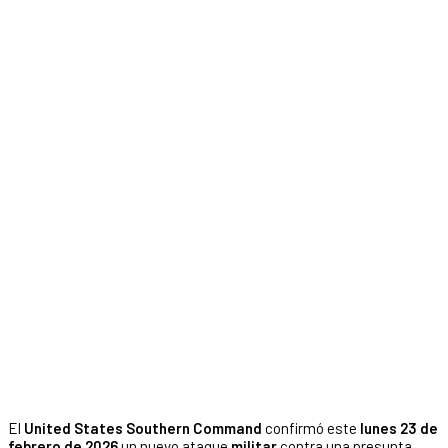
El
United States Southern Command
confirmó este
lunes 23 de
febrero de 2026
un nuevo ataque
militar
contra una presunta