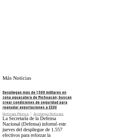
Más Noticias
Despliegan más de 1,500 militares en
zona aguacatera de Michoacán; buscan
crear condiciones de seguridad para
reanudar exportaciones a EEUU
Noticias México
Aristegui Noticias
La Secretaría de la Defensa
Nacional (Defensa) informó este
jueves del despliegue de 1.557
efectivos para reforzar la