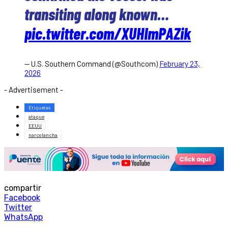
transiting along known…
pic.twitter.com/XUHImPAZik
— U.S. Southern Command (@Southcom)
February 23,
2026
- Advertisement -
Etiquetas
ataque
EEUU
narcolancha
compartir
Facebook
Twitter
WhatsApp