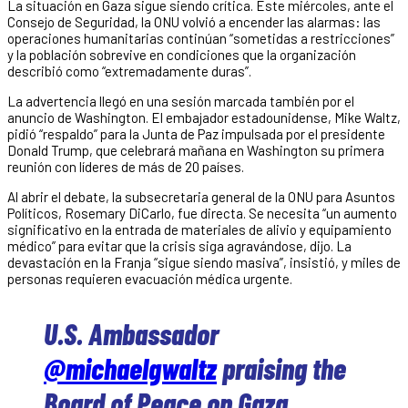
La situación en Gaza sigue siendo crítica. Este miércoles, ante el
Consejo de Seguridad, la ONU volvió a encender las alarmas: las
operaciones humanitarias continúan “sometidas a restricciones”
y la población sobrevive en condiciones que la organización
describió como “extremadamente duras”.
La advertencia llegó en una sesión marcada también por el
anuncio de Washington. El embajador estadounidense, Mike Waltz,
pidió “respaldo” para la Junta de Paz impulsada por el presidente
Donald Trump, que celebrará mañana en Washington su primera
reunión con líderes de más de 20 países.
Al abrir el debate, la subsecretaria general de la ONU para Asuntos
Políticos, Rosemary DiCarlo, fue directa. Se necesita “un aumento
significativo en la entrada de materiales de alivio y equipamiento
médico” para evitar que la crisis siga agravándose, dijo. La
devastación en la Franja “sigue siendo masiva”, insistió, y miles de
personas requieren evacuación médica urgente.
U.S. Ambassador
@michaelgwaltz
praising the
Board of Peace on Gaza