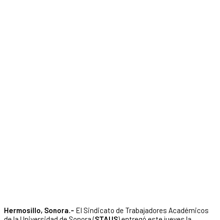
Hermosillo, Sonora.-
El Sindicato de Trabajadores Académicos
de la Universidad de Sonora (
STAUS
) entregó este jueves la