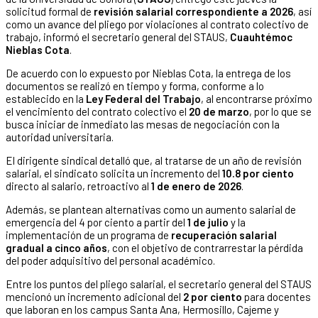
solicitud formal de
revisión salarial correspondiente a 2026
, así
como un avance del pliego por violaciones al contrato colectivo de
trabajo, informó el secretario general del STAUS,
Cuauhtémoc
Nieblas Cota
.
De acuerdo con lo expuesto por Nieblas Cota, la entrega de los
documentos se realizó en tiempo y forma, conforme a lo
establecido en la
Ley Federal del Trabajo
, al encontrarse próximo
el vencimiento del contrato colectivo el
20 de marzo
, por lo que se
busca iniciar de inmediato las mesas de negociación con la
autoridad universitaria.
El dirigente sindical detalló que, al tratarse de un año de revisión
salarial, el sindicato solicita un incremento del
10.8 por ciento
directo al salario, retroactivo al
1 de enero de 2026
.
Además, se plantean alternativas como un aumento salarial de
emergencia del 4 por ciento a partir del
1 de julio
y la
implementación de un programa de
recuperación salarial
gradual a cinco años
, con el objetivo de contrarrestar la pérdida
del poder adquisitivo del personal académico.
Entre los puntos del pliego salarial, el secretario general del STAUS
mencionó un incremento adicional del
2 por ciento
para docentes
que laboran en los campus Santa Ana, Hermosillo, Cajeme y