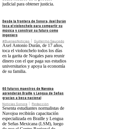
judicial para obtener justicia.
Desde la frontera de Sonora, Axel Durán
toca el violonchelo para compartir su
música y construir su futuro como
ingeniero
#BuenasNoticias
Guillermo Saucedo
Axel Antonio Durán, de 17 años,
toca el violonchelo todos los días
en la garita de Nogales para reunir
dinero con el que paga sus estudios
universitarios y apoya la economía
de su familia.
60 futuros maestros de Navojoa
aprenderán Braille y Lengua de Señas
gracias a beca nacional
Noticias Sonora
Redacción
Sesenta estudiantes normalistas de
Navojoa recibirán capacitación
especializada en Braille y Lengua
de Señas Mexicana (LSM), luego
de que el Centro Regional de