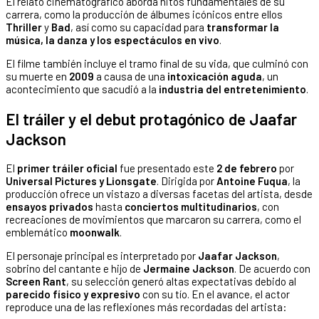
El relato cinematográfico aborda hitos fundamentales de su
carrera, como la producción de álbumes icónicos entre ellos
Thriller
y
Bad
, así como su capacidad para
transformar la
música, la danza y los espectáculos en vivo
.
El filme también incluye el tramo final de su vida, que culminó con
su muerte en
2009
a causa de una
intoxicación aguda
, un
acontecimiento que sacudió a la
industria del entretenimiento
.
El tráiler y el debut protagónico de Jaafar
Jackson
El
primer tráiler oficial
fue presentado este
2 de febrero
por
Universal Pictures y Lionsgate
. Dirigida por
Antoine Fuqua
, la
producción ofrece un vistazo a diversas facetas del artista, desde
ensayos privados
hasta
conciertos multitudinarios
, con
recreaciones de movimientos que marcaron su carrera, como el
emblemático
moonwalk
.
El personaje principal es interpretado por
Jaafar Jackson
,
sobrino del cantante e hijo de
Jermaine Jackson
. De acuerdo con
Screen Rant
, su selección generó altas expectativas debido al
parecido físico y expresivo
con su tío. En el avance, el actor
reproduce una de las reflexiones más recordadas del artista: