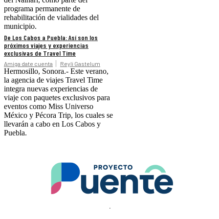
programa permanente de
rehabilitación de vialidades del
municipio.
De Los Cabos a Puebla: Así son los
próximos viajes y experiencias
exclusivas de Travel Time
Amiga date cuenta
Reyli Gastelum
Hermosillo, Sonora.- Este verano,
la agencia de viajes Travel Time
integra nuevas experiencias de
viaje con paquetes exclusivos para
eventos como Miss Universo
México y Pécora Trip, los cuales se
llevarán a cabo en Los Cabos y
Puebla.
.