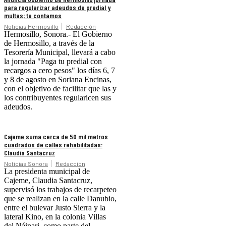
para regularizar adeudos de predial y
multas; te contamos
Noticias Hermosillo
Redacción
Hermosillo, Sonora.- El Gobierno
de Hermosillo, a través de la
Tesorería Municipal, llevará a cabo
la jornada "Paga tu predial con
recargos a cero pesos" los días 6, 7
y 8 de agosto en Soriana Encinas,
con el objetivo de facilitar que las y
los contribuyentes regularicen sus
adeudos.
Cajeme suma cerca de 50 mil metros
cuadrados de calles rehabilitadas:
Claudia Santacruz
Noticias Sonora
Redacción
La presidenta municipal de
Cajeme, Claudia Santacruz,
supervisó los trabajos de recarpeteo
que se realizan en la calle Danubio,
entre el bulevar Justo Sierra y la
lateral Kino, en la colonia Villas
del Náinari, como parte del