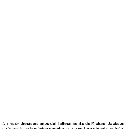
A más de
dieciséis años del fallecimiento de Michael Jackson
,
su impacto en la
música popular
y en la
cultura global
continúa