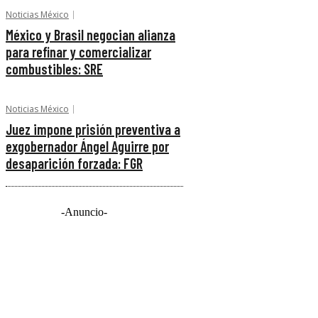
Noticias México
México y Brasil negocian alianza
para refinar y comercializar
combustibles: SRE
Noticias México
Juez impone prisión preventiva a
exgobernador Ángel Aguirre por
desaparición forzada: FGR
-Anuncio-