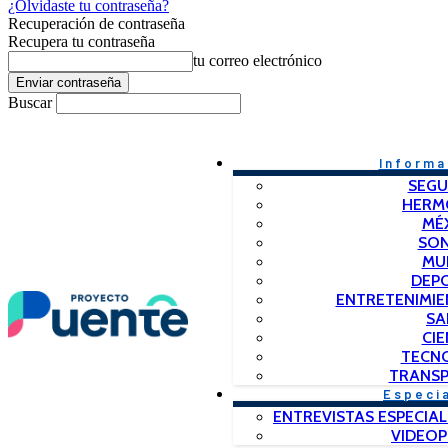
¿Olvidaste tu contraseña?
Recuperación de contraseña
Recupera tu contraseña
tu correo electrónico
Buscar
Informa
SEGU
HERM
MÉ
SO
MU
DEP
ENTRETENIMIE
SA
CIE
TECN
TRANSP
Especi
ENTREVISTAS ESPECIAL
VIDEO