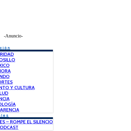
-Anuncio-
ción
RIDAD
OSILLO
XICO
NORA
NDO
ORTES
NTO Y CULTURA
LUD
NCIA
OLOGÍA
ARENCIA
ales
ES – ROMPE EL SILENCIO
PODCAST