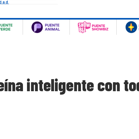
idad
ína inteligente con t