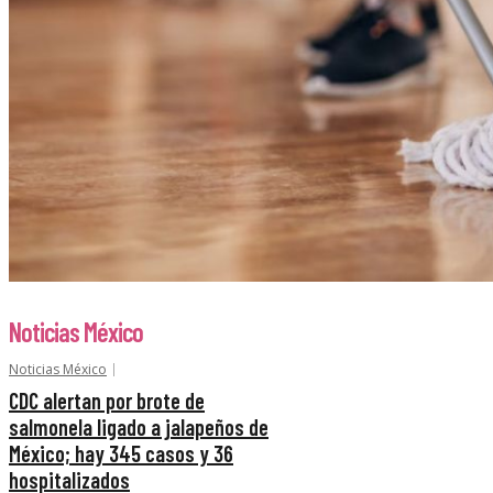
Noticias México
Noticias México
CDC alertan por brote de
salmonela ligado a jalapeños de
México; hay 345 casos y 36
hospitalizados