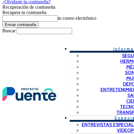
¿Olvidaste tu contraseña?
Recuperación de contraseña
Recupera tu contraseña
tu correo electrónico
Buscar
Informa
SEGU
HERM
MÉ
SO
MU
DEP
ENTRETENIMIE
SA
CIE
TECN
TRANSP
Especi
ENTREVISTAS ESPECIAL
VIDEO