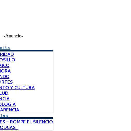
-Anuncio-
ción
RIDAD
OSILLO
XICO
NORA
NDO
ORTES
NTO Y CULTURA
LUD
NCIA
OLOGÍA
ARENCIA
ales
ES – ROMPE EL SILENCIO
PODCAST