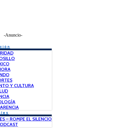
-Anuncio-
ción
RIDAD
OSILLO
XICO
NORA
NDO
ORTES
NTO Y CULTURA
LUD
NCIA
OLOGÍA
ARENCIA
ales
ES – ROMPE EL SILENCIO
PODCAST