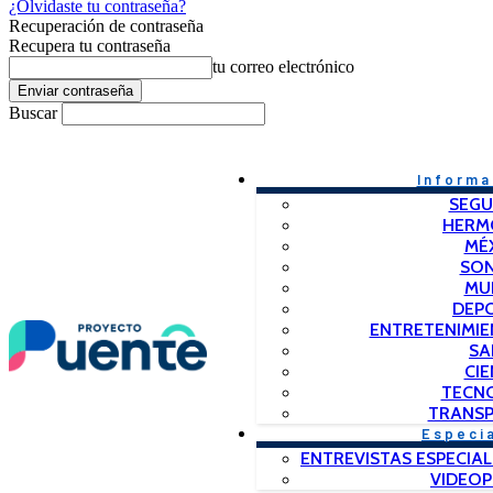
¿Olvidaste tu contraseña?
Recuperación de contraseña
Recupera tu contraseña
tu correo electrónico
Buscar
Informa
SEGU
HERM
MÉ
SO
MU
DEP
ENTRETENIMIE
SA
CIE
TECN
TRANSP
Especi
ENTREVISTAS ESPECIAL
VIDEO