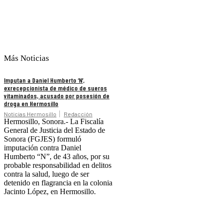
Más Noticias
Imputan a Daniel Humberto ‘N’,
exrecepcionista de médico de sueros
vitaminados, acusado por posesión de
droga en Hermosillo
Noticias Hermosillo
Redacción
Hermosillo, Sonora.- La Fiscalía
General de Justicia del Estado de
Sonora (FGJES) formuló
imputación contra Daniel
Humberto “N”, de 43 años, por su
probable responsabilidad en delitos
contra la salud, luego de ser
detenido en flagrancia en la colonia
Jacinto López, en Hermosillo.