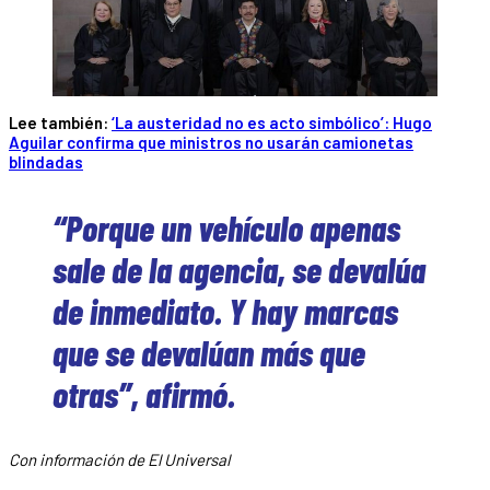
Lee también:
‘La austeridad no es acto simbólico’: Hugo
Aguilar confirma que ministros no usarán camionetas
blindadas
“Porque un vehículo apenas
sale de la agencia, se devalúa
de inmediato. Y hay marcas
que se devalúan más que
otras”, afirmó.
Con información de El Universal