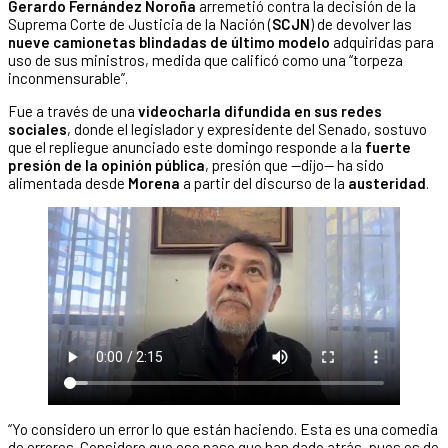
Gerardo Fernández Noroña
arremetió contra la decisión de la
Suprema Corte de Justicia de la Nación (
SCJN
) de devolver las
nueve camionetas blindadas de último modelo
adquiridas para
uso de sus ministros, medida que calificó como una “torpeza
inconmensurable”.
Fue a través de una
videocharla difundida en sus redes
sociales
, donde el legislador y expresidente del Senado, sostuvo
que el repliegue anunciado este domingo responde a la
fuerte
presión de la opinión pública
, presión que —dijo— ha sido
alimentada desde
Morena
a partir del discurso de la
austeridad
.
“Yo considero un error lo que están haciendo. Esta es una comedia
de errores. Considero que ese paso que han dado atrás, pues es de