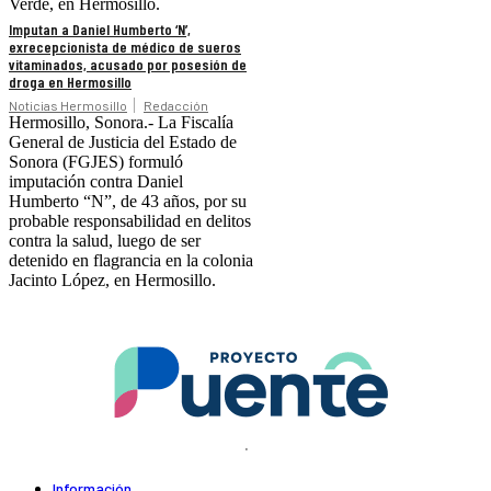
Verde, en Hermosillo.
Imputan a Daniel Humberto ‘N’,
exrecepcionista de médico de sueros
vitaminados, acusado por posesión de
droga en Hermosillo
Noticias Hermosillo
Redacción
Hermosillo, Sonora.- La Fiscalía
General de Justicia del Estado de
Sonora (FGJES) formuló
imputación contra Daniel
Humberto “N”, de 43 años, por su
probable responsabilidad en delitos
contra la salud, luego de ser
detenido en flagrancia en la colonia
Jacinto López, en Hermosillo.
.
Información