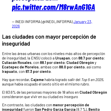
pic.twitter.com/M8rwAnG1GA
— INEGI INFORMA (@INEGI_INFORMA)
January 23,
2026
Las ciudades con mayor percepción de
inseguridad
Entre las áreas urbanas con los niveles más altos de percepción
de inseguridad, la ENSU colocó a
Uruapan
, con
88.7 por ciento
;
Culiacán Rosales
, con
88.1 por ciento
;
Ciudad Obregón
y
Ecatepec de Morelos
, ambas con
88.0 por ciento
, así como
Irapuato
, con
87.3 por ciento
.
Hay que recordar,
Cajeme
habría logrado salir del
Top 5 en 2025
,
aunque había ocupado el sexto sitio en el mismo rubro.
El 83.6% de las personas mayores de 18 años en
Ciudad Obregón
consideraron que vivir en su ciudad es inseguro
En contraste, las ciudades con
menor percepción de
inseguridad
fueron
San Pedro Garza García
(8.7 %),
Benito