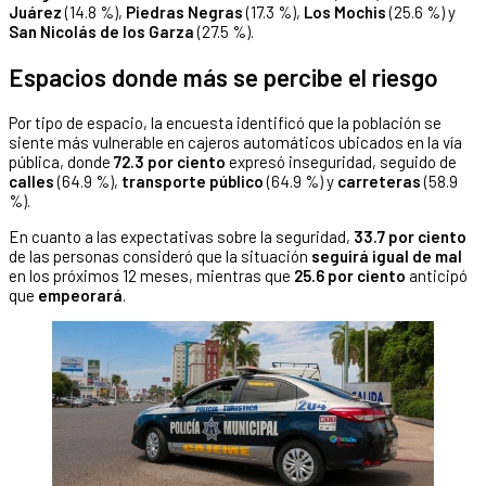
Juárez
(14.8 %),
Piedras Negras
(17.3 %),
Los Mochis
(25.6 %) y
San Nicolás de los Garza
(27.5 %).
Espacios donde más se percibe el riesgo
Por tipo de espacio, la encuesta identificó que la población se
siente más vulnerable en cajeros automáticos ubicados en la vía
pública, donde
72.3 por ciento
expresó inseguridad, seguido de
calles
(64.9 %),
transporte público
(64.9 %) y
carreteras
(58.9
%).
En cuanto a las expectativas sobre la seguridad,
33.7 por ciento
de las personas consideró que la situación
seguirá igual de mal
en los próximos 12 meses, mientras que
25.6 por ciento
anticipó
que
empeorará
.