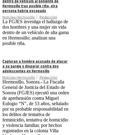
dentro de vehículo al poniente de
Hermosillo tras posible riña, otra
persona habría escapado
Noticias Hermosillo
Redacción
La FGJES investiga el hallazgo de
dos hombres y una mujer sin vida
dentro de un vehículo de alta gama
en Hermosillo; analizan una
posible riña.
Capturan a hombre acusado de atacar
a su pareja y disparar contra dos
adolescentes en Hermosillo
Noticias Hermosillo
Redacción
Hermosillo, Sonora.- La Fiscalía
General de Justicia del Estado de
Sonora (FGJES) ejecutó una orden
de aprehensión contra Miguel
Eulogio “N”, de 53 años, señalado
por su probable responsabilidad en
los delitos de tentativa de
feminicidio, tentativa de homicidio
y violencia familiar, por hechos
registrados en la colonia Villa