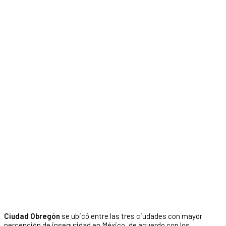
Ciudad Obregón
se ubicó entre las tres ciudades con mayor
percepción de inseguridad en México, de acuerdo con los