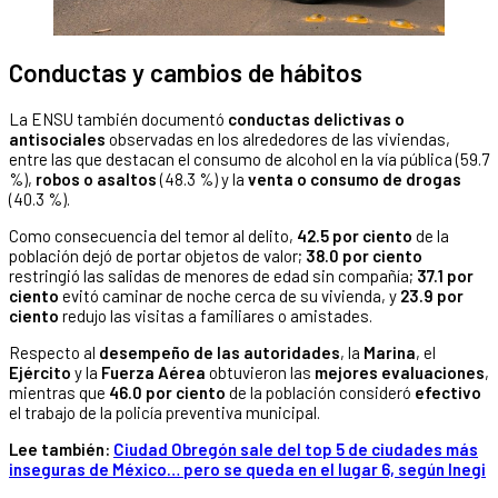
Conductas y cambios de hábitos
La ENSU también documentó
conductas delictivas o
antisociales
observadas en los alrededores de las viviendas,
entre las que destacan el consumo de alcohol en la vía pública (59.7
%),
robos o asaltos
(48.3 %) y la
venta o consumo de drogas
(40.3 %).
Como consecuencia del temor al delito,
42.5 por ciento
de la
población dejó de portar objetos de valor;
38.0 por ciento
restringió las salidas de menores de edad sin compañía;
37.1 por
ciento
evitó caminar de noche cerca de su vivienda, y
23.9 por
ciento
redujo las visitas a familiares o amistades.
Respecto al
desempeño de las autoridades
, la
Marina
, el
Ejército
y la
Fuerza Aérea
obtuvieron las
mejores evaluaciones
,
mientras que
46.0 por ciento
de la población consideró
efectivo
el trabajo de la policía preventiva municipal.
Lee también:
Ciudad Obregón sale del top 5 de ciudades más
inseguras de México… pero se queda en el lugar 6, según Inegi