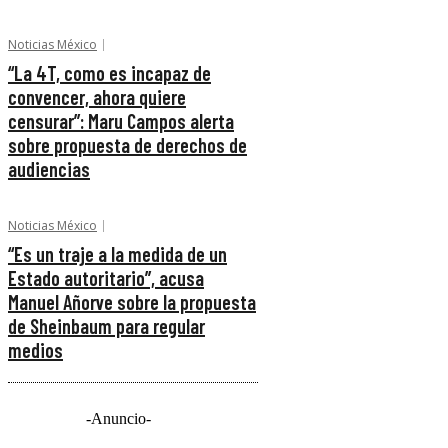
Noticias México
“La 4T, como es incapaz de
convencer, ahora quiere
censurar”: Maru Campos alerta
sobre propuesta de derechos de
audiencias
Noticias México
“Es un traje a la medida de un
Estado autoritario”, acusa
Manuel Añorve sobre la propuesta
de Sheinbaum para regular
medios
-Anuncio-