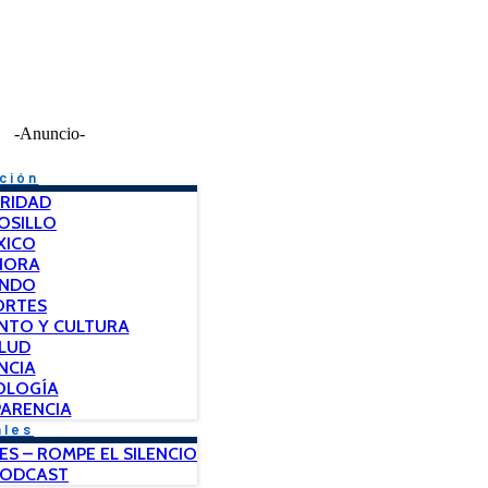
-Anuncio-
ción
RIDAD
OSILLO
XICO
NORA
NDO
ORTES
NTO Y CULTURA
LUD
NCIA
OLOGÍA
ARENCIA
ales
ES – ROMPE EL SILENCIO
PODCAST