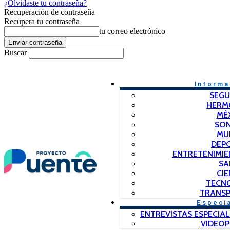
¿Olvidaste tu contraseña?
Recuperación de contraseña
Recupera tu contraseña
tu correo electrónico
Buscar
Informa
SEGU
HERM
MÉ
SO
MU
DEP
ENTRETENIMIE
SA
CIE
TECN
TRANSP
Especi
ENTREVISTAS ESPECIAL
VIDEO