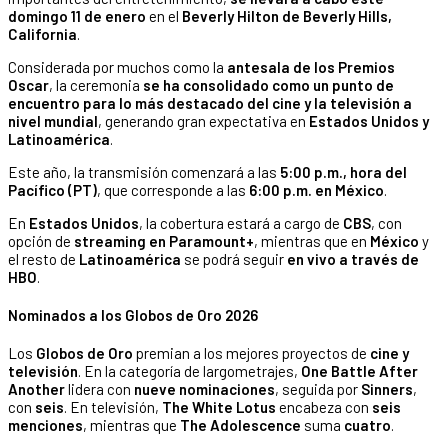
domingo
11 de enero
en el
Beverly Hilton de Beverly Hills,
California
.
Considerada por muchos como la
antesala de los Premios
Oscar
, la ceremonia
se ha consolidado como un punto de
encuentro para lo más destacado del cine y la televisión a
nivel mundial
, generando gran expectativa en
Estados Unidos y
Latinoamérica
.
Este año, la transmisión comenzará a las
5:00 p.m., hora del
Pacífico (PT)
, que corresponde a las
6:00 p.m. en México
.
En
Estados Unidos
, la cobertura estará a cargo de
CBS
, con
opción de
streaming en Paramount+
, mientras que en
México
y
el resto de
Latinoamérica
se podrá seguir
en vivo a través de
HBO
.
Nominados a los Globos de Oro 2026
Los
Globos de Oro
premian a los mejores proyectos de
cine y
televisión
. En la categoría de largometrajes,
One Battle After
Another
lidera con
nueve nominaciones
, seguida por
Sinners
,
con
seis
. En televisión,
The White Lotus
encabeza con
seis
menciones
, mientras que
The Adolescence
suma
cuatro
.