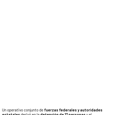
Un operativo conjunto de
fuerzas federales y autoridades
estatales
derivó en la
detención de 17 personas
y el