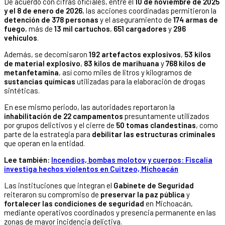
De acuerdo con cifras oficiales, entre el
10 de noviembre de 2025
y el 8 de enero de 2026
, las acciones coordinadas permitieron la
detención de 378 personas
y el aseguramiento de
174 armas de
fuego
, más de
13 mil cartuchos
,
651 cargadores
y
296
vehículos
.
Además, se decomisaron
192 artefactos explosivos
,
53 kilos
de material explosivo
,
83 kilos de marihuana
y
768 kilos de
metanfetamina
, así como miles de litros y kilogramos de
sustancias químicas
utilizadas para la elaboración de drogas
sintéticas.
En ese mismo periodo, las autoridades reportaron la
inhabilitación de 22 campamentos
presuntamente utilizados
por grupos delictivos y el cierre de
50 tomas clandestinas
, como
parte de la estrategia para
debilitar las estructuras criminales
que operan en la entidad.
Lee también:
Incendios, bombas molotov y cuerpos: Fiscalía
investiga hechos violentos en Cuitzeo, Michoacán
Las instituciones que integran el
Gabinete de Seguridad
reiteraron su compromiso de
preservar la paz pública
y
fortalecer las condiciones de seguridad
en Michoacán,
mediante operativos coordinados y presencia permanente en las
zonas de mayor incidencia delictiva.