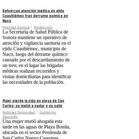
Refuerzan atención médica en ejido
Cuauhtémoc tras derrame químico en
Naco
Noticias Sonora
Redacción
La Secretaría de Salud Pública de
Sonora mantiene un operativo de
atención y vigilancia sanitaria en el
ejido Cuauhtémoc, municipio de
Naco, luego del derrame químico
causado por el descarrilamiento de
un tren; en el lugar las brigadas
médicas realizan recorridos y
visitas domiciliarias para identificar
las necesidades de la población.
Mujer pierde la vida en playa de San
Carlos; se metió a nadar y no salió
Noticias Seguridad
Guillermo
Saucedo
Una mujer murió ahogada esta
tarde en las aguas de Playa Bonita,
ubicada en el sector Península de
San Carlos Nuevo Guaymas.