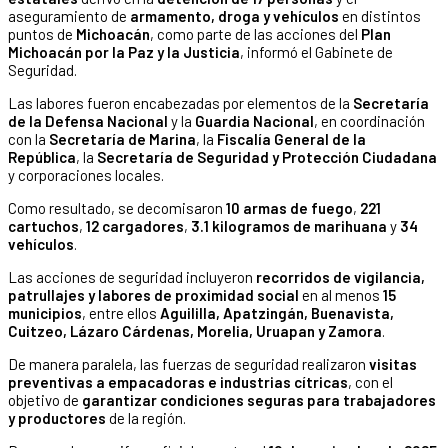
aseguramiento de
armamento, droga y vehículos
en distintos
puntos de
Michoacán
, como parte de las acciones del
Plan
Michoacán por la Paz y la Justicia
, informó el Gabinete de
Seguridad.
Las labores fueron encabezadas por elementos de la
Secretaría
de la Defensa Nacional
y la
Guardia Nacional
, en coordinación
con la
Secretaría de Marina
, la
Fiscalía General de la
República
, la
Secretaría de Seguridad y Protección Ciudadana
y corporaciones locales.
Como resultado, se decomisaron
10 armas de fuego
,
221
cartuchos
,
12 cargadores
,
3.1 kilogramos de marihuana
y
34
vehículos
.
Las acciones de seguridad incluyeron
recorridos de vigilancia,
patrullajes y labores de proximidad social
en al menos
15
municipios
, entre ellos
Aguililla, Apatzingán, Buenavista,
Cuitzeo, Lázaro Cárdenas, Morelia, Uruapan y Zamora
.
De manera paralela, las fuerzas de seguridad realizaron
visitas
preventivas a empacadoras e industrias cítricas
, con el
objetivo de
garantizar condiciones seguras para trabajadores
y productores
de la región.