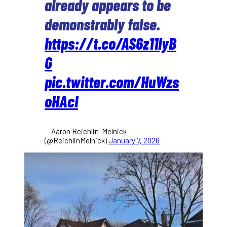
already appears to be
demonstrably false.
https://t.co/AS6z11IyB
G
pic.twitter.com/HuWzs
oHAcI
— Aaron Reichlin-Melnick
(@ReichlinMelnick)
January 7, 2026