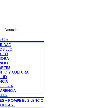
-Anuncio-
ción
RIDAD
OSILLO
XICO
NORA
NDO
ORTES
NTO Y CULTURA
LUD
NCIA
OLOGÍA
ARENCIA
ales
ES – ROMPE EL SILENCIO
PODCAST