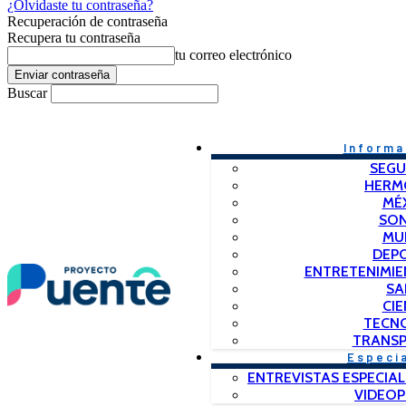
¿Olvidaste tu contraseña?
Recuperación de contraseña
Recupera tu contraseña
tu correo electrónico
Buscar
Informa
SEGU
HERM
MÉ
SO
MU
DEP
ENTRETENIMIE
SA
CIE
TECN
TRANSP
Especi
ENTREVISTAS ESPECIAL
VIDEO