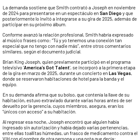
La demanda sostiene que Smith contrató a Joseph en noviembre
de 2024 para presentarse en un espectáculo en
San Diego
y que
posteriormente lo invitó a integrarse a su gira de 2025, además de
participar en su próximo álbum.
Conforme avanzó la relación profesional, Smith habría expresado
al músico frases como: “Tú y yo tenemos una conexión tan
especial que no tengo con nadie más”, entre otros comentarios
similares, según el documento judicial.
Brian King Joseph, quien previamente participó en el programa
televisivo ‘
America’s Got Talent
‘, se incorporó a la primera etapa
de la gira en marzo de 2025, durante un concierto en
Las Vegas
,
donde se reservaron habitaciones de hotel para la banda y el
equipo.
En su demanda afirma que su bolso, que contenía la llave de su
habitación, estuvo extraviado durante varias horas antes de ser
devuelto por la gerencia, cuyos miembros, asegura, eran los
“únicos con acceso” a su habitación.
Al regresar esa noche, Joseph encontró que alguien había
ingresado sin autorización y había dejado varias pertenencias,
entre ellas toallitas húmedas, un frasco de medicamento contra el
VIH con el nombre de otra persona y una nota que decía: