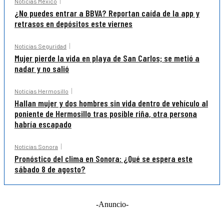
Noticias México
¿No puedes entrar a BBVA? Reportan caída de la app y
retrasos en depósitos este viernes
Noticias Seguridad
Mujer pierde la vida en playa de San Carlos; se metió a
nadar y no salió
Noticias Hermosillo
Hallan mujer y dos hombres sin vida dentro de vehículo al
poniente de Hermosillo tras posible riña, otra persona
habría escapado
Noticias Sonora
Pronóstico del clima en Sonora: ¿Qué se espera este
sábado 8 de agosto?
-Anuncio-