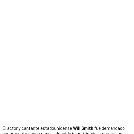
El actor y cantante estadounidense
Will Smith
fue demandado
por presunto acoso sexual, despido injustificado y represalias,