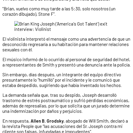
“Brian, vuelvo como muy tarde a las 5:30, solo nosotros (un
corazón dibujado), Stone F”.
El violinista interpretó el mensaje como una advertencia de que un
desconocido regresaría a su habitación para mantener relaciones
sexuales con él.
El músico informó de lo ocurrido al personal de seguridad del hotel,
a representantes de Smith y presentó una denuncia ante la policía.
Sin embargo, días después, un integrante del equipo directivo
presuntamente lo “humilló” por el incidente y le comunicó que
estaba despedido, sugiriendo que había inventado los hechos.
La demanda señala que, tras su despido, Joseph desarrolló
trastorno de estrés postraumático y sufrió pérdidas económicas,
además de represalias, por lo que solicita que un jurado determine
una indemnización por daños y perjuicios.
En respuesta,
Allen B. Grodsky
, abogado de Will Smith, declaró a
la revista People que “las acusaciones del Sr. Joseph contra mi
cliente son falsas, infundadas e imprudentes”.