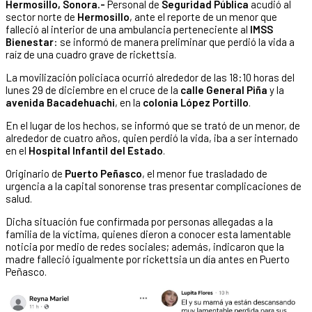
Hermosillo, Sonora.-
Personal de
Seguridad Pública
acudió al
sector norte de
Hermosillo
, ante el reporte de un menor que
falleció al interior de una ambulancia perteneciente al
IMSS
Bienestar
: se informó de manera preliminar que perdió la vida a
raíz de una cuadro grave de rickettsia.
La movilización policiaca ocurrió alrededor de las 18:10 horas del
lunes 29 de diciembre en el cruce de la
calle General Piña
y la
avenida Bacadehuachi
, en la
colonia López Portillo
.
En el lugar de los hechos, se informó que se trató de un menor, de
alrededor de cuatro años, quien perdió la vida, iba a ser internado
en el
Hospital Infantil del Estado
.
Originario de
Puerto Peñasco
, el menor fue trasladado de
urgencia a la capital sonorense tras presentar complicaciones de
salud.
Dicha situación fue confirmada por personas allegadas a la
familia de la víctima, quienes dieron a conocer esta lamentable
noticia por medio de redes sociales; además, indicaron que la
madre falleció igualmente por rickettsia un día antes en Puerto
Peñasco.