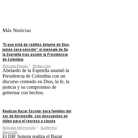
Más Noticias
“El que está de rodillas delante de Dios,
jamás será vencido”: el mensaje de De
la Espriella tras asumir la Presidencia
de Colombia
Noticias Mundo
Redacción
Abelardo de la Espriella asumió la
Presidencia de Colombia con un
discurso centrado en Dios, la fe, la
justicia y su compromiso de
gobernar con hechos.
Realizan Bazar Escolar para familias del
sur de Hermosillo, con descuentos en
útiles para el regreso a clases
Noticias Hermosillo
Guillermo
Saucedo
El DIF Sonora realiza el Bazar